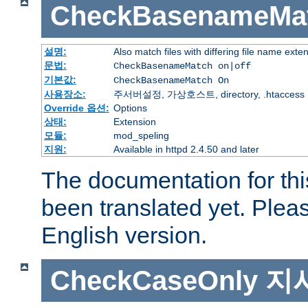
CheckBasenameMa
설명:
Also match files with differing file name exte
문법:
CheckBasenameMatch on|off
기본값:
CheckBasenameMatch On
사용장소:
주서버설정, 가상호스트, directory, .htaccess
Override 옵션:
Options
상태:
Extension
모듈:
mod_speling
지원:
Available in httpd 2.4.50 and later
The documentation for thi
been translated yet. Plea
English version.
CheckCaseOnly
지