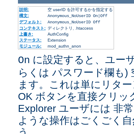
説明:
空 userID を許可するかを指定する
構文:
Anonymous_NoUserID On|Off
デフォルト:
Anonymous_NoUserID Off
コンテキスト:
ディレクトリ, .htaccess
上書き:
AuthConfig
ステータス:
Extension
モジュール:
mod_authn_anon
に設定すると、ユーザは 
On
らくは パスワード欄も)
ます。これは単にリター
OK ボタンを直接クリック
Explorer ユーザには
ような操作はごくごく自
う。