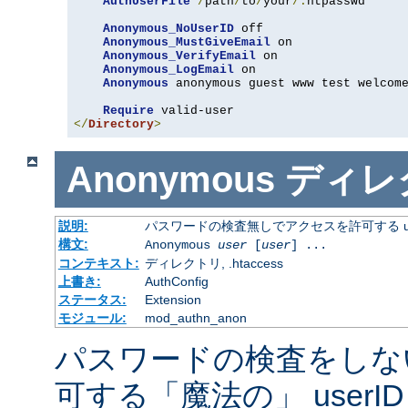
AuthUserFile
/
path
/
to
/
your
/.
htpasswd

Anonymous_NoUserID
 off

Anonymous_MustGiveEmail
 on

Anonymous_VerifyEmail
 on

Anonymous_LogEmail
 on

Anonymous
 anonymous guest www test welcome
Require
</
Directory
>
Anonymous
ディレ
説明:
パスワードの検査無しでアクセスを許可する us
構文:
Anonymous
user
[
user
] ...
コンテキスト:
ディレクトリ, .htaccess
上書き:
AuthConfig
ステータス:
Extension
モジュール:
mod_authn_anon
パスワードの検査をしな
可する「魔法の」 userI