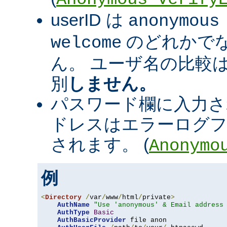
userID は
anonymous
のどれかで
welcome
ん。 ユーザ名の比較
別
しません。
パスワード欄に入力さ
ドレスはエラーログフ
されます。 (
Anonymo
例
<
Directory
/
var
/
www
/
html
/
private
>
AuthName
"Use 'anonymous' & Email address
AuthType
Basic
AuthBasicProvider
 file anon
