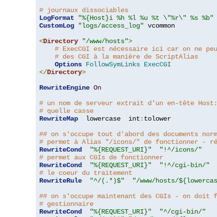
# journaux dissociables
LogFormat
"%{Host}i %h %l %u %t \"%r\" %s %b"
CustomLog
"logs/access_log"
 vcommon

<
Directory
"/www/hosts"
>
# ExecCGI est nécessaire ici car on ne pe
# des CGI à la manière de ScriptAlias
Options
FollowSymLinks
ExecCGI
</
Directory
>
RewriteEngine
On
# un nom de serveur extrait d'un en-tête Host
# quelle casse
RewriteMap
  lowercase  int
:
tolower

## on s'occupe tout d'abord des documents nor
# permet à Alias "/icons/" de fonctionner - r
RewriteCond
"%{REQUEST_URI}"
"!^/icons/"
# permet aux CGIs de fonctionner
RewriteCond
"%{REQUEST_URI}"
"!^/cgi-bin/"
# le coeur du traitement
RewriteRule
"^/(.*)$"
"/www/hosts/${lowerca
## on s'occupe maintenant des CGIs - on doit 
# gestionnaire
RewriteCond
"%{REQUEST_URI}"
"^/cgi-bin/"