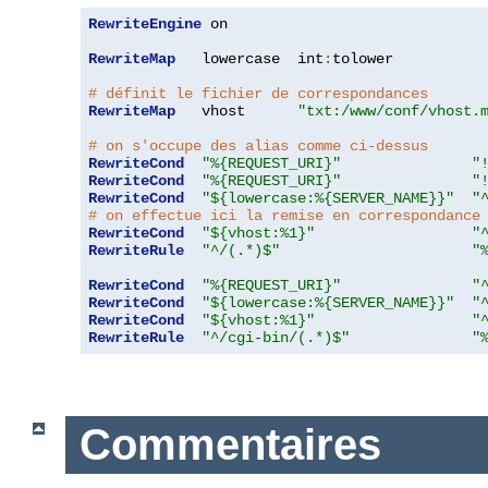
RewriteEngine
 on

RewriteMap
   lowercase  int
:
tolower

# définit le fichier de correspondances
RewriteMap
   vhost      
"txt:/www/conf/vhost.
# on s'occupe des alias comme ci-dessus
RewriteCond
"%{REQUEST_URI}"
"
RewriteCond
"%{REQUEST_URI}"
"
RewriteCond
"${lowercase:%{SERVER_NAME}}"
"
# on effectue ici la remise en correspondance
RewriteCond
"${vhost:%1}"
"
RewriteRule
"^/(.*)$"
"
RewriteCond
"%{REQUEST_URI}"
"
RewriteCond
"${lowercase:%{SERVER_NAME}}"
"
RewriteCond
"${vhost:%1}"
"
RewriteRule
"^/cgi-bin/(.*)$"
"
Commentaires