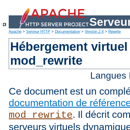
Serveu
Apache
>
Serveur HTTP
>
Documentation
>
Version 2.4
>
Rewrite
Hébergement virtuel
mod_rewrite
Langues 
Ce document est un complé
documentation de référenc
. Il décrit c
mod_rewrite
serveurs virtuels dynamiqu