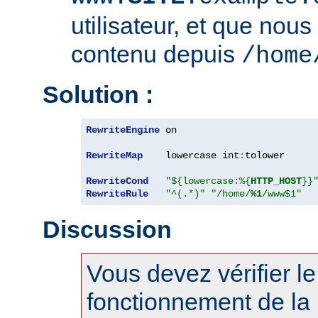
utilisateur, et que nous
contenu depuis
/home
Solution :
RewriteEngine
 on

RewriteMap
    lowercase int
:
tolower

RewriteCond
"${lowercase:%{
HTTP_HOST
}}
RewriteRule
"^(.*)"
"/home/
%1
/www$1"
Discussion
Vous devez vérifier l
fonctionnement de la 