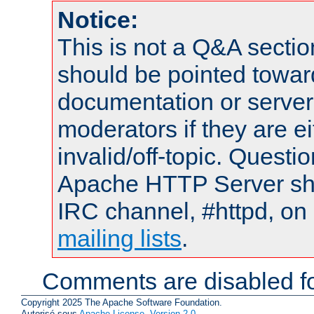
Notice:
This is not a Q&A sect
should be pointed towar
documentation or serve
moderators if they are 
invalid/off-topic. Quest
Apache HTTP Server shou
IRC channel, #httpd, on 
mailing lists
.
Comments are disabled fo
Copyright 2025 The Apache Software Foundation.
Autorisé sous
Apache License, Version 2.0
.